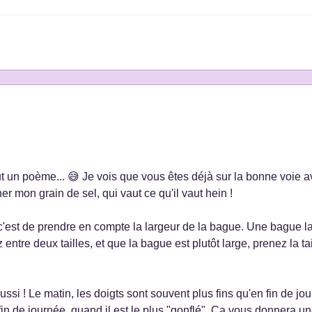
out un poème... 😅 Je vois que vous êtes déjà sur la bonne voie a
r mon grain de sel, qui vaut ce qu'il vaut hein !
 c'est de prendre en compte la largeur de la bague. Une bague l
entre deux tailles, et que la bague est plutôt large, prenez la tai
ssi ! Le matin, les doigts sont souvent plus fins qu'en fin de jour
in de journée, quand il est le plus "gonflé". Ça vous donnera u