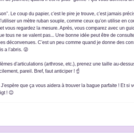
". Le coup du papier, c'est le pire je trouve, c'est jamais précis
t d'utiliser un mètre ruban souple, comme ceux qu'on utilise en c
ut, et vous regardez la mesure. Après, vous comparez avec un guid
ue tous ne se valent pas... Une bonne idée peut être de consult
des déconvenues. C'est un peu comme quand je donne des consei
s a l'abris. 😜
èmes d'articulations (arthrose, etc.), prenez une taille au-dessus
lement, pareil. Bref, faut anticiper ! ☝️
r. J'espère que ça vous aidera à trouver la bague parfaite ! Et si
igt ! 😉