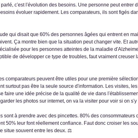
as parlé, c'est l'évolution des besoins. Une personne peut entrer
besoins évoluer rapidement. Les comparateurs, ils sont figés dan
 étude qui disait que 60% des personnes âgées qui entrent en mai
vent. Ça montre bien que la situation peut changer vite. Et aut
écialisée pour les personnes atteintes de la maladie d'Alzheim
ptible de développer ce type de troubles, faut vraiment creuser 
 les comparateurs peuvent être utiles pour une première sélection
nt surtout pas être la seule source d'information. Les visites, l
se faire une idée précise de la qualité de vie dans l'établisse
rder les photos sur internet, on va la visiter pour voir si on s'y 
is sont à prendre avec des pincettes. 80% des consommateurs co
t 50% leur font réellement confiance. Faut donc croiser les sour
se situe souvent entre les deux. ⚖️