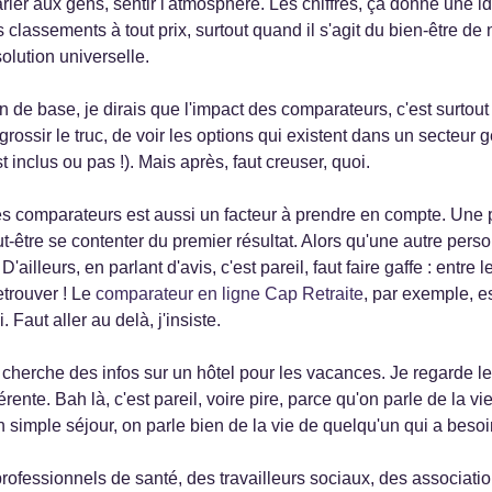
 parler aux gens, sentir l'atmosphère. Les chiffres, ça donne une
des classements à tout prix, surtout quand il s'agit du bien-être 
solution universelle.
 de base, je dirais que l'impact des comparateurs, c'est surtou
grossir le truc, de voir les options qui existent dans un secteu
st inclus ou pas !). Mais après, faut creuser, quoi.
 ces comparateurs est aussi un facteur à prendre en compte. Une 
ut-être se contenter du premier résultat. Alors qu'une autre perso
'ailleurs, en parlant d'avis, c'est pareil, faut faire gaffe : entre l
etrouver ! Le
comparateur en ligne Cap Retraite
, par exemple, e
Faut aller au delà, j'insiste.
e cherche des infos sur un hôtel pour les vacances. Je regarde l
férente. Bah là, c'est pareil, voire pire, parce qu'on parle de la v
 simple séjour, on parle bien de la vie de quelqu'un qui a besoi
professionnels de santé, des travailleurs sociaux, des association